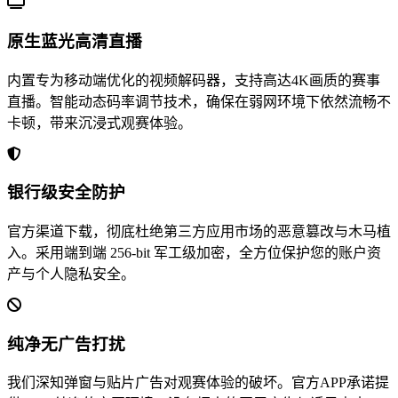
原生蓝光高清直播
内置专为移动端优化的视频解码器，支持高达4K画质的赛事
直播。智能动态码率调节技术，确保在弱网环境下依然流畅不
卡顿，带来沉浸式观赛体验。
银行级安全防护
官方渠道下载，彻底杜绝第三方应用市场的恶意篡改与木马植
入。采用端到端 256-bit 军工级加密，全方位保护您的账户资
产与个人隐私安全。
纯净无广告打扰
我们深知弹窗与贴片广告对观赛体验的破坏。官方APP承诺提