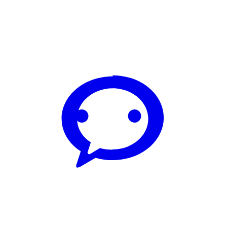
WeChat