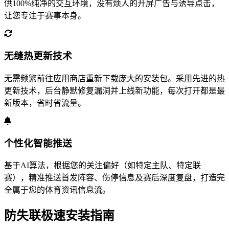
供100%纯净的交互环境，没有烦人的开屏广告与诱导点击，
让您专注于赛事本身。
无缝热更新技术
无需频繁前往应用商店重新下载庞大的安装包。采用先进的热
更新技术，后台静默修复漏洞并上线新功能，每次打开都是最
新版本，省时省流量。
个性化智能推送
基于AI算法，根据您的关注偏好（如特定主队、特定联
赛），精准推送首发阵容、伤停信息及赛后深度复盘，打造完
全属于您的体育资讯信息流。
防失联极速安装指南