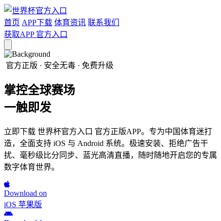
首页
APP下载
体育资讯
联系我们
获取APP
官方入口
打开主菜单
官方正版 · 安全无毒 · 免费升级
掌控全球赛场
一触即发
立即下载 世界杯官方入口 官方正版APP。专为中国体育迷打
造，全面支持 iOS 与 Android 系统。极速安装、拒绝广告干
扰、毫秒级比分同步、蓝光高清直播，随时随地开启您的专属
数字体育世界。
Download on
iOS 苹果版