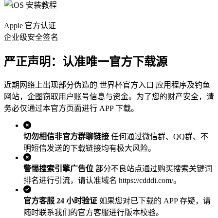
Apple 官方认证
企业级安全签名
严正声明：认准唯一官方下载源
近期网络上出现部分伪造的 世界杯官方入口 应用程序及钓鱼
网站，企图窃取用户账号信息与资金。为了您的财产安全，请
务必仅通过本官方页面进行 APP 下载。
切勿相信非官方群聊链接
任何通过微信群、QQ群、不
明短信发送的下载链接均有极大风险。
警惕搜索引擎广告位
部分不良站点通过购买搜索关键词
排名进行引流，请认准域名 https://cdddi.com/。
官方客服 24 小时验证
如果您对已下载的 APP 存疑，请
随时联系我们的官方客服进行版本校验。