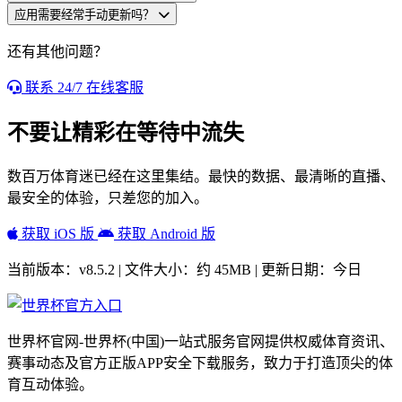
应用需要经常手动更新吗？
还有其他问题？
联系 24/7 在线客服
不要让精彩在等待中流失
数百万体育迷已经在这里集结。最快的数据、最清晰的直播、
最安全的体验，只差您的加入。
获取 iOS 版
获取 Android 版
当前版本：v8.5.2 | 文件大小：约 45MB | 更新日期：今日
世界杯官网-世界杯(中国)一站式服务官网提供权威体育资讯、
赛事动态及官方正版APP安全下载服务，致力于打造顶尖的体
育互动体验。