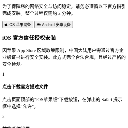
为了保障您的网络安全与访问稳定，请务必遵循以下官方指引
完成安装。整个过程仅需约 2 分钟。
iOS 苹果设备
Android 安卓设备
iOS 官方信任授权安装
因苹果 App Store 区域政策限制，中国大陆用户需通过官方企
业级证书进行安全安装。此方式完全合法合规，且经过严格的
安全检测。
1
点击下载官方描述文件
点击页面顶部的“iOS苹果版”下载按钮，在弹出的 Safari 提示
框中选择“允许”。
2