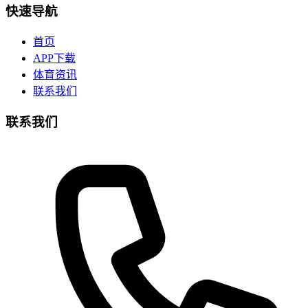
快速导航
首页
APP下载
体育资讯
联系我们
联系我们